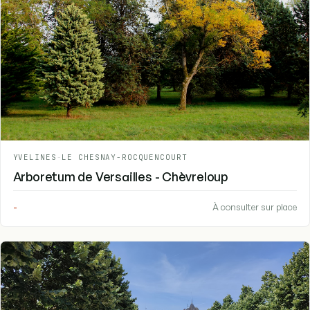
YVELINES
-
LE CHESNAY-ROCQUENCOURT
Arboretum de Versailles - Chèvreloup
-
À consulter sur place