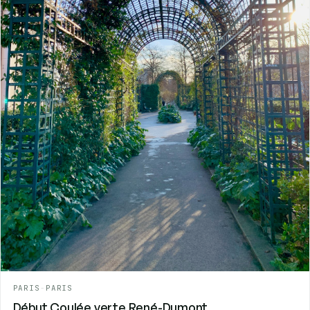
PARIS
-
PARIS
Début Coulée verte René-Dumont