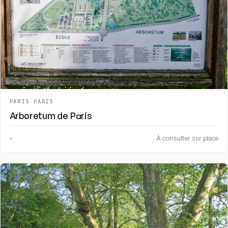
PARIS
-
PARIS
Arboretum de Paris
-
À consulter sur place