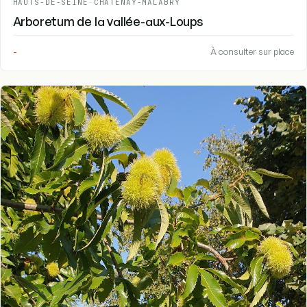
HAUTS-DE-SEINE
-
CHÂTENAY-MALABRY
Arboretum de la vallée-aux-Loups
-
À consulter sur place