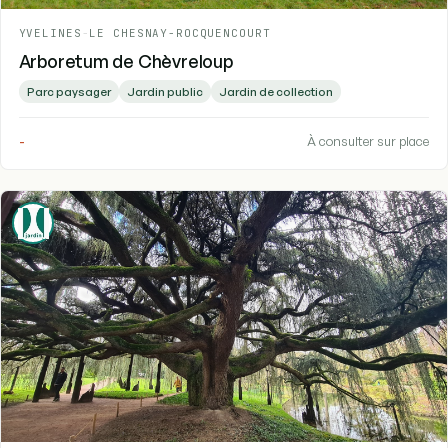
YVELINES
-
LE CHESNAY-ROCQUENCOURT
Arboretum de Chèvreloup
Parc paysager
Jardin public
Jardin de collection
-
À consulter sur place