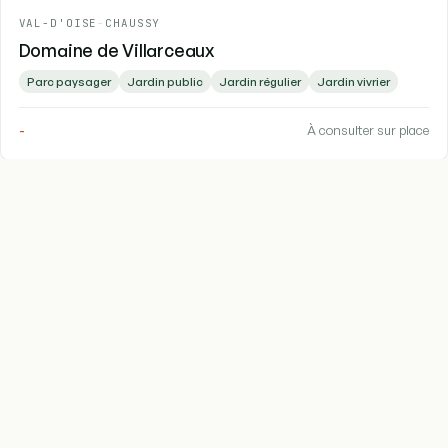
VAL-D'OISE
-
CHAUSSY
Domaine de Villarceaux
Parc paysager
Jardin public
Jardin régulier
Jardin vivrier
-
À consulter sur place
1
2
…
17
.
Jardins
fr
Le guide indépendant des jardins de France
ouverts au public. Données ouvertes du
ministère de la Culture (Etalab 2.0),
enrichies par notre équipe et nos
contributeurs.
EXPLORER
MAISON
Carte interactive
À propos