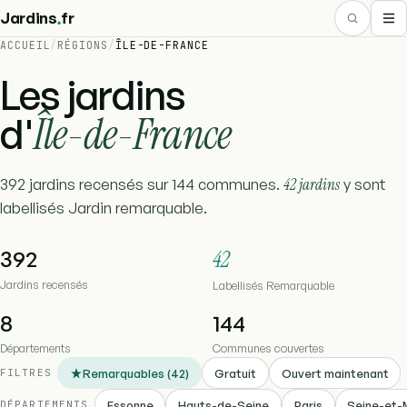
.
Jardins
fr
ACCUEIL
/
RÉGIONS
/
ÎLE-DE-FRANCE
Les jardins
Île-de-France
d'
392 jardins recensés sur 144 communes.
42 jardins
y sont
labellisés Jardin remarquable.
392
42
Jardins recensés
Labellisés Remarquable
8
144
Départements
Communes couvertes
Remarquables (42)
Gratuit
Ouvert maintenant
FILTRES
Essonne
Hauts-de-Seine
Paris
Seine-et-
DÉPARTEMENTS