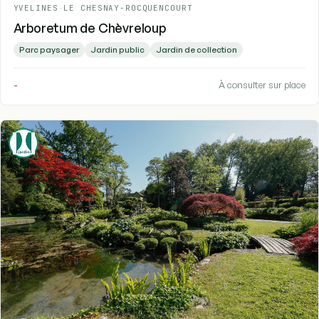
YVELINES
-
LE CHESNAY-ROCQUENCOURT
Arboretum de Chèvreloup
Parc paysager
Jardin public
Jardin de collection
-
À consulter sur place