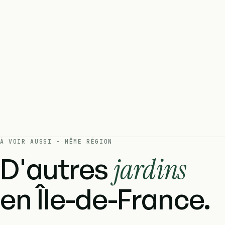
À VOIR AUSSI - MÊME RÉGION
D'autres
jardins
en Île-de-France.