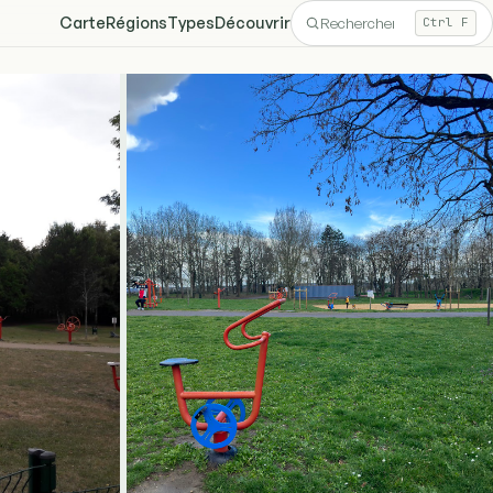
Carte
Régions
Types
Découvrir
Ctrl F