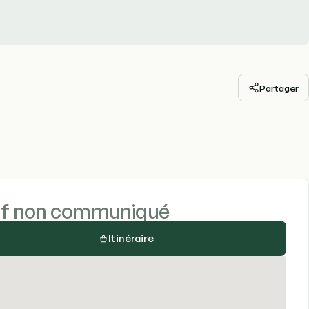
Partager
if non communiqué
Itinéraire