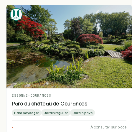
ESSONNE
-
COURANCES
Parc du château de Courances
Parc paysager
Jardin régulier
Jardin privé
-
À consulter sur place