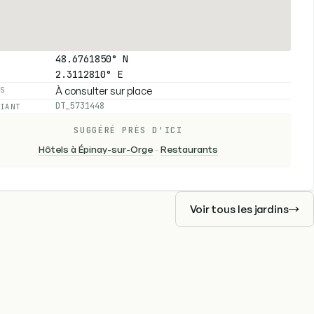
48.6761850° N
2.3112810° E
À consulter sur place
ES
DT_5731448
FIANT
SUGGÉRÉ PRÈS D'ICI
Hôtels à Épinay-sur-Orge
-
Restaurants
Voir tous les jardins