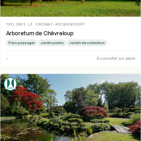
YVELINES
-
LE CHESNAY-ROCQUENCOURT
Arboretum de Chèvreloup
Parc paysager
Jardin public
Jardin de collection
-
À consulter sur place