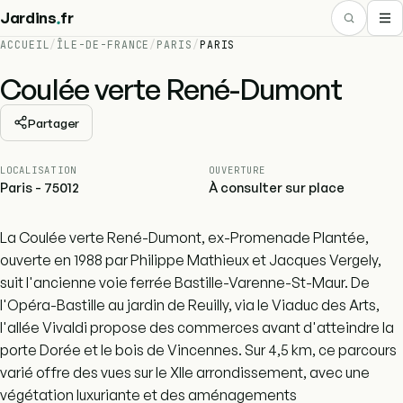
.
Jardins
fr
ACCUEIL
/
ÎLE-DE-FRANCE
/
PARIS
/
PARIS
Coulée verte René-Dumont
Partager
LOCALISATION
OUVERTURE
Paris - 75012
À consulter sur place
La Coulée verte René-Dumont, ex-Promenade Plantée,
ouverte en 1988 par Philippe Mathieux et Jacques Vergely,
suit l'ancienne voie ferrée Bastille-Varenne-St-Maur. De
l'Opéra-Bastille au jardin de Reuilly, via le Viaduc des Arts,
l'allée Vivaldi propose des commerces avant d'atteindre la
porte Dorée et le bois de Vincennes. Sur 4,5 km, ce parcours
varié offre des vues sur le XIIe arrondissement, avec une
végétation luxuriante et des aménagements