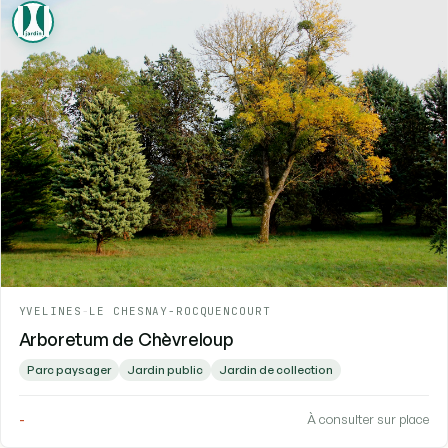
YVELINES
-
LE CHESNAY-ROCQUENCOURT
Arboretum de Chèvreloup
Parc paysager
Jardin public
Jardin de collection
-
À consulter sur place