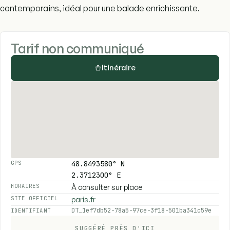
contemporains, idéal pour une balade enrichissante.
Tarif non communiqué
Itinéraire
48.8493580° N
GPS
2.3712300° E
À consulter sur place
HORAIRES
paris.fr
SITE OFFICIEL
DT_1ef7db52-78a5-97ce-3f18-501ba341c59e
IDENTIFIANT
SUGGÉRÉ PRÈS D'ICI