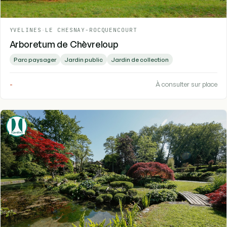
YVELINES
-
LE CHESNAY-ROCQUENCOURT
Arboretum de Chèvreloup
Parc paysager
Jardin public
Jardin de collection
-
À consulter sur place