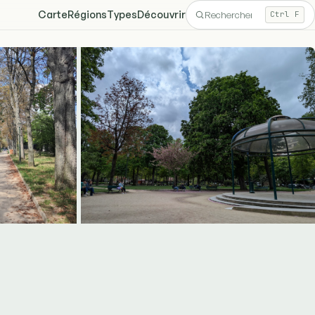
Carte
Régions
Types
Découvrir
Ctrl F