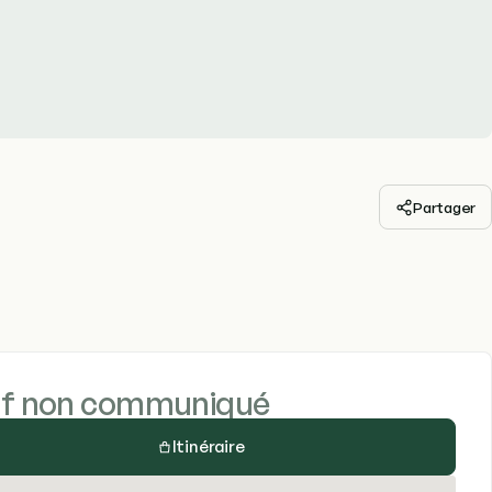
Partager
if non communiqué
Itinéraire