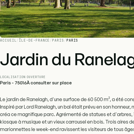
ACCUEIL
/
ÎLE-DE-FRANCE
/
PARIS
/
PARIS
Jardin du Ranela
LOCALISATION
OUVERTURE
Paris - 75016
À consulter sur place
Le jardin de Ranelagh, d'une surface de 60 500 m², a été co
Inspiré par Lord Ranelagh, un bal était prévu en son honneur
créa ce magnifique parc. Agrémenté de statues et d'arbres, il
kiosque à musique et un vieux carrousel en bois. Trois aires 
marionnettes le week-end ravissent les visiteurs de tous âge