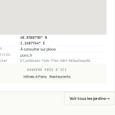
48.8588750° N
2.2687764° E
À consulter sur place
ES
paris.fr
FFICIEL
DT_d458ca64-72d5-77d6-fdbf-501ba346a45b
FIANT
SUGGÉRÉ PRÈS D'ICI
Hôtels à Paris
-
Restaurants
Voir tous les jardins