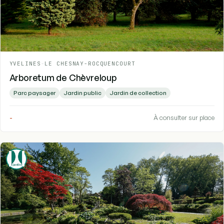
YVELINES
-
LE CHESNAY-ROCQUENCOURT
Arboretum de Chèvreloup
Parc paysager
Jardin public
Jardin de collection
-
À consulter sur place