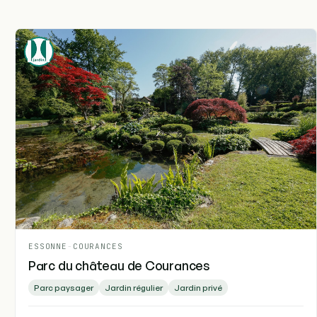
ESSONNE
-
COURANCES
Parc du château de Courances
Parc paysager
Jardin régulier
Jardin privé