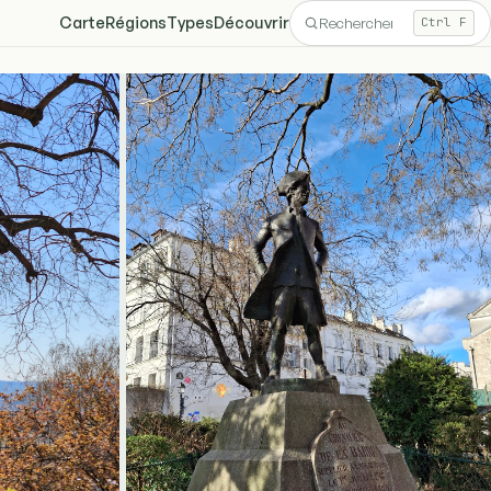
Carte
Régions
Types
Découvrir
Ctrl F