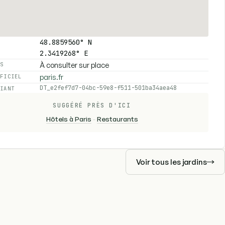
48.8859560° N
2.3419268° E
À consulter sur place
ES
paris.fr
FFICIEL
DT_e2fef7d7-04bc-59e8-f511-501ba34aea48
FIANT
SUGGÉRÉ PRÈS D'ICI
Hôtels à Paris
-
Restaurants
Voir tous les jardins