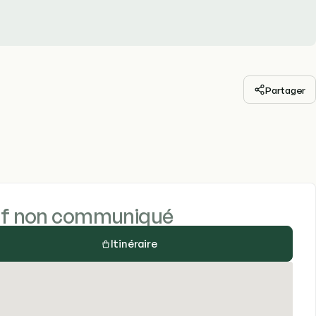
Partager
if non communiqué
Itinéraire