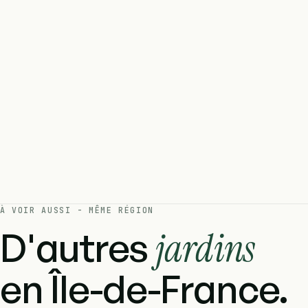
À VOIR AUSSI - MÊME RÉGION
D'autres
jardins
en Île-de-France.