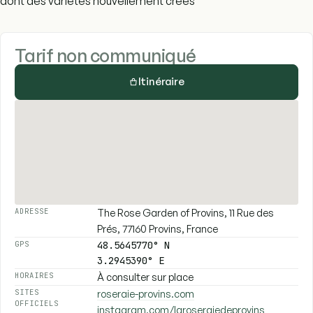
dont des variétés nouvellement crées
Tarif non communiqué
Itinéraire
The Rose Garden of Provins, 11 Rue des
ADRESSE
Prés, 77160 Provins, France
48.5645770° N
GPS
3.2945390° E
À consulter sur place
HORAIRES
roseraie-provins.com
SITES
OFFICIELS
instagram.com/laroseraiedeprovins