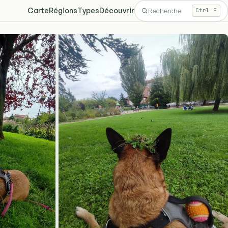
Carte
Régions
Types
Découvrir
Ctrl F