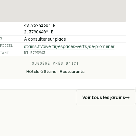
48.9674130° N
2.3790440° E
À consulter sur place
ES
stains.fr/divertir/espaces-verts/se-promener
FFICIEL
DT_5793943
FIANT
SUGGÉRÉ PRÈS D'ICI
Hôtels à Stains
-
Restaurants
Voir tous les jardins