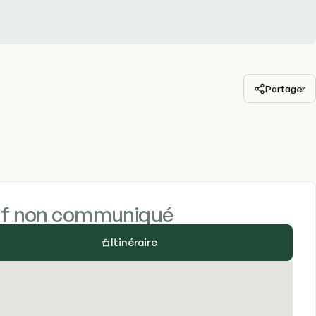
Partager
if non communiqué
Itinéraire