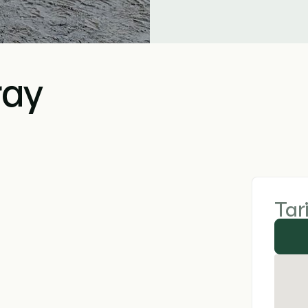
ray
Tar