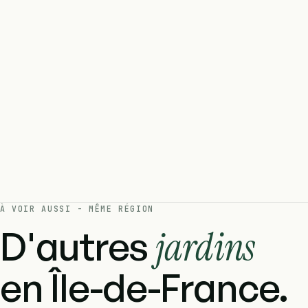
À VOIR AUSSI - MÊME RÉGION
D'autres
jardins
en Île-de-France.