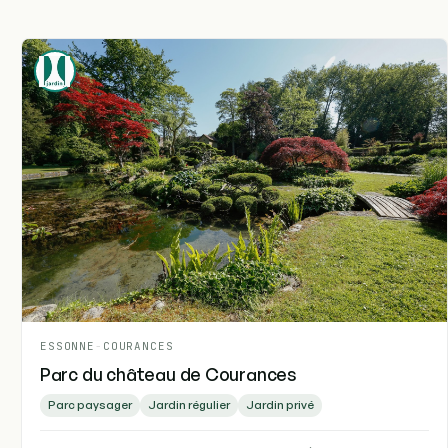
ESSONNE
-
COURANCES
Parc du château de Courances
Parc paysager
Jardin régulier
Jardin privé