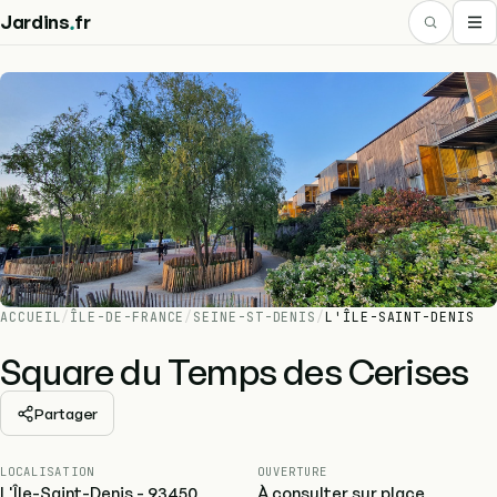
.
Jardins
fr
ACCUEIL
/
ÎLE-DE-FRANCE
/
SEINE-ST-DENIS
/
L'ÎLE-SAINT-DENIS
Square du Temps des Cerises
Partager
LOCALISATION
OUVERTURE
L'Île-Saint-Denis - 93450
À consulter sur place