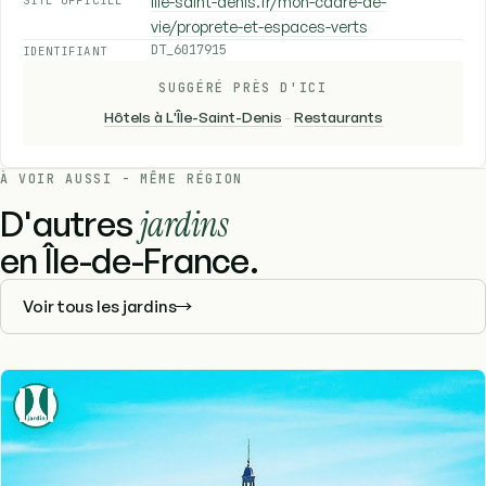
lile-saint-denis.fr/mon-cadre-de-
vie/proprete-et-espaces-verts
DT_6017915
IDENTIFIANT
SUGGÉRÉ PRÈS D'ICI
Hôtels à L'Île-Saint-Denis
-
Restaurants
À VOIR AUSSI - MÊME RÉGION
D'autres
jardins
en Île-de-France.
Voir tous les jardins