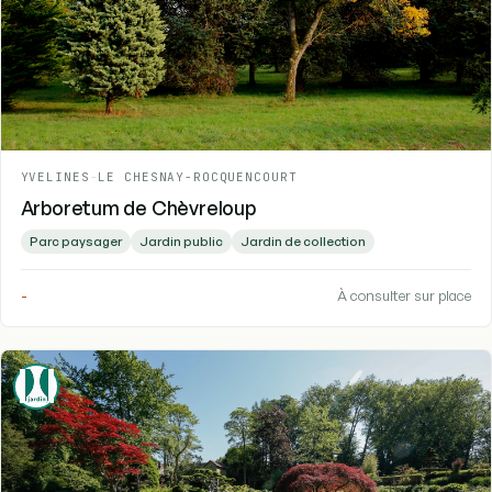
YVELINES
-
LE CHESNAY-ROCQUENCOURT
Arboretum de Chèvreloup
Parc paysager
Jardin public
Jardin de collection
-
À consulter sur place