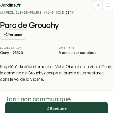
.
Jardins
fr
ACCUEIL
/
ÎLE-DE-FRANCE
/
VAL-D'OISE
/
OSNY
Parc de Grouchy
Partager
LOCALISATION
OUVERTURE
Osny - 95520
À consulter sur place
Propriété du département du Val d'Oise et de la ville d'Osny,
le domaine de Grouchy occupe quarante et un hectares
dans le val de la Viosne.
Tarif non communiqué
Itinéraire