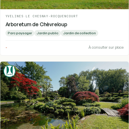
YVELINES
-
LE CHESNAY-ROCQUENCOURT
Arboretum de Chèvreloup
Parc paysager
Jardin public
Jardin de collection
-
À consulter sur place