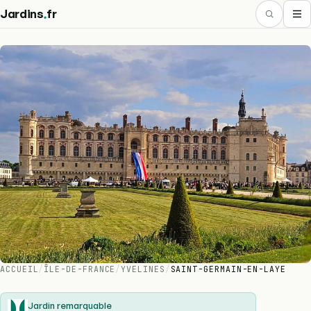
.
Jardins
fr
ACCUEIL
/
ÎLE-DE-FRANCE
/
YVELINES
/
SAINT-GERMAIN-EN-LAYE
Jardin remarquable