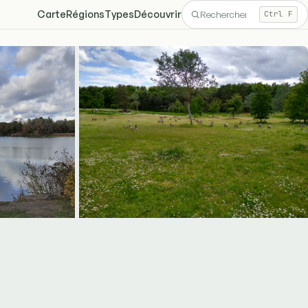
Carte
Régions
Types
Découvrir
Ctrl F