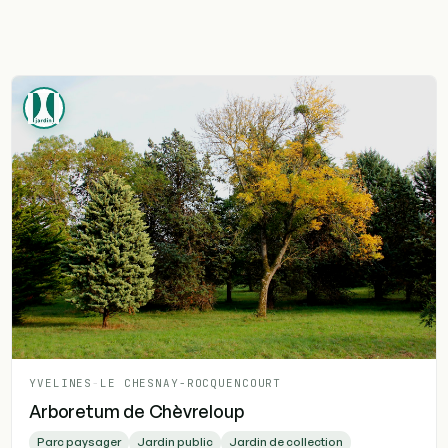
YVELINES
-
LE CHESNAY-ROCQUENCOURT
Arboretum de Chèvreloup
Parc paysager
Jardin public
Jardin de collection