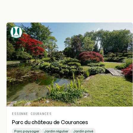
ESSONNE
-
COURANCES
Parc du château de Courances
Parc paysager
Jardin régulier
Jardin privé