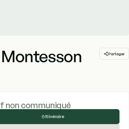
e Montesson
Partager
if non communiqué
Itinéraire