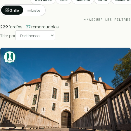
Grille
Liste
MASQUER LES FILTRES
229
jardins -
37
remarquables
Trier par