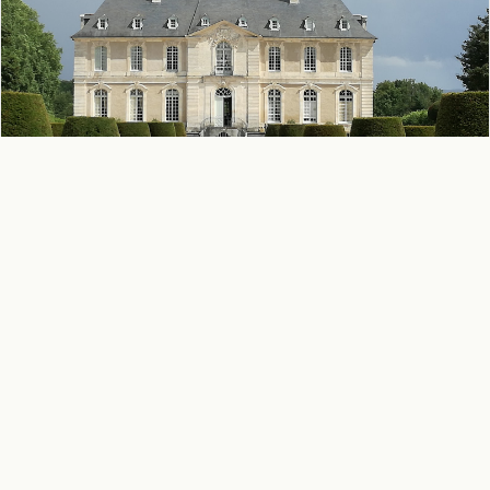
CALVADOS
-
VENDEUVRE
Parc du château de Vendeuvre
Parc paysager
Jardin régulier
Jardin privé
-
À consulter sur place