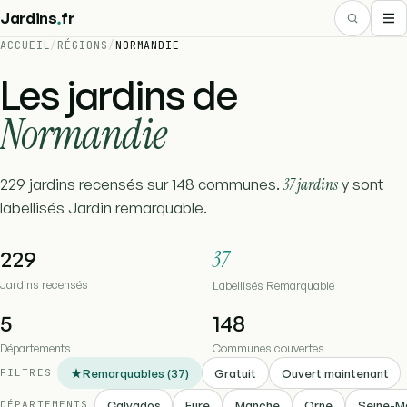
.
Jardins
fr
ACCUEIL
/
RÉGIONS
/
NORMANDIE
Les jardins de
Normandie
229 jardins recensés sur 148 communes.
37 jardins
y sont
labellisés Jardin remarquable.
229
37
Jardins recensés
Labellisés Remarquable
5
148
Départements
Communes couvertes
Remarquables (37)
Gratuit
Ouvert maintenant
FILTRES
Calvados
Eure
Manche
Orne
Seine-M
DÉPARTEMENTS