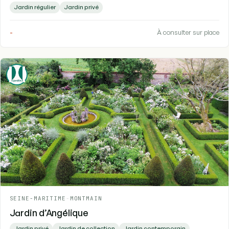
Jardin régulier
Jardin privé
-
À consulter sur place
SEINE-MARITIME
-
MONTMAIN
Jardin d’Angélique
Jardin privé
Jardin de collection
Jardin contemporain