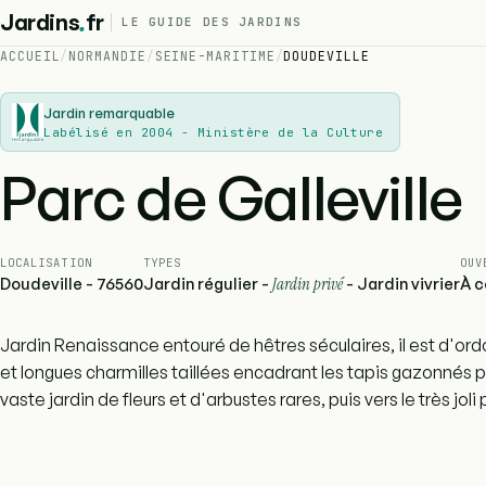
.
Jardins
fr
LE GUIDE DES JARDINS
ACCUEIL
/
NORMANDIE
/
SEINE-MARITIME
/
DOUDEVILLE
Jardin remarquable
Labélisé en 2004 - Ministère de la Culture
Parc de Galleville
LOCALISATION
TYPES
OUV
Doudeville - 76560
Jardin régulier -
Jardin privé
- Jardin vivrier
À c
Jardin Renaissance entouré de hêtres séculaires, il est d'ord
et longues charmilles taillées encadrant les tapis gazonnés
vaste jardin de fleurs et d'arbustes rares, puis vers le très joli