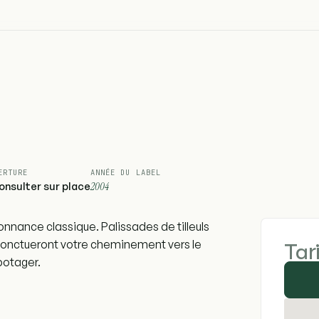
ERTURE
ANNÉE DU LABEL
onsulter sur place
2004
onnance classique. Palissades de tilleuls
 ponctueront votre cheminement vers le
Tar
 potager.