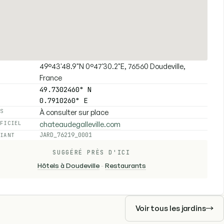
49°43'48.9"N 0°47'30.2"E, 76560 Doudeville,
E
France
49.7302460° N
0.7910260° E
À consulter sur place
ES
chateaudegalleville.com
FFICIEL
JARD_76219_0001
FIANT
SUGGÉRÉ PRÈS D'ICI
Hôtels à Doudeville
-
Restaurants
Voir tous les jardins