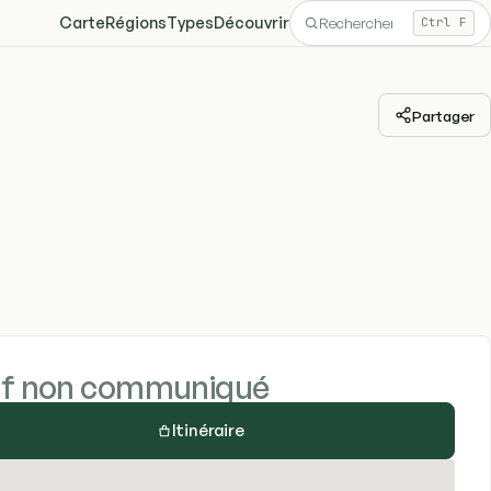
Carte
Régions
Types
Découvrir
Ctrl F
Partager
if non communiqué
Itinéraire