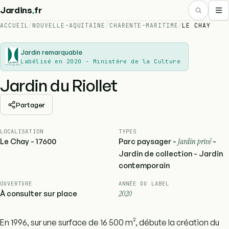
.
Jardins
fr
ACCUEIL
/
NOUVELLE-AQUITAINE
/
CHARENTE-MARITIME
/
LE CHAY
Jardin remarquable
Labélisé en 2020 - Ministère de la Culture
Jardin du Riollet
Partager
LOCALISATION
TYPES
Le Chay - 17600
Parc paysager -
Jardin privé
-
Jardin de collection - Jardin
contemporain
OUVERTURE
ANNÉE DU LABEL
À consulter sur place
2020
En 1996, sur une surface de 16 500 m², débute la création du