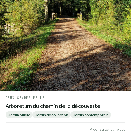
DEUX-SÈVRES
-
MELLE
Arboretum du chemin de la découverte
Jardin public
Jardin de collection
Jardin contemporain
-
À consulter sur place