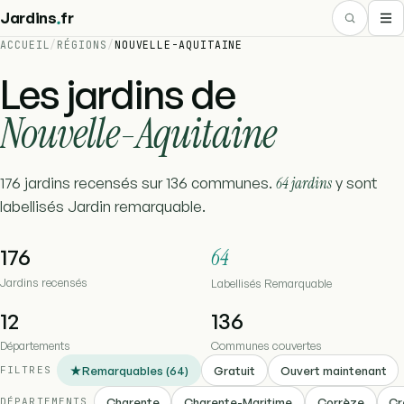
.
Jardins
fr
ACCUEIL
/
RÉGIONS
/
NOUVELLE-AQUITAINE
Les jardins de
Nouvelle-Aquitaine
176 jardins recensés sur 136 communes.
64 jardins
y sont
labellisés Jardin remarquable.
176
64
Jardins recensés
Labellisés Remarquable
12
136
Départements
Communes couvertes
Remarquables (64)
Gratuit
Ouvert maintenant
FILTRES
Charente
Charente-Maritime
Corrèze
Cr
DÉPARTEMENTS