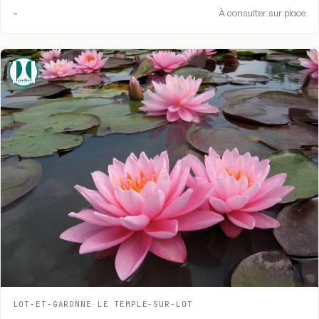
-
À consulter sur place
LOT-ET-GARONNE
-
LE TEMPLE-SUR-LOT