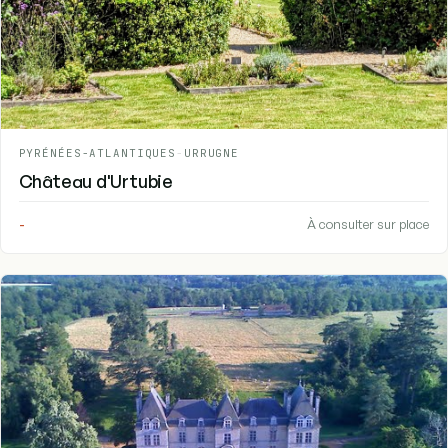
PYRÉNÉES-ATLANTIQUES
-
URRUGNE
Château d'Urtubie
-
À consulter sur place