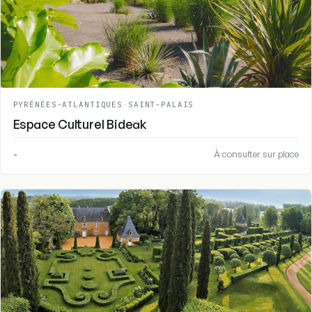
PYRÉNÉES-ATLANTIQUES
-
SAINT-PALAIS
Espace Culturel Bideak
-
À consulter sur place