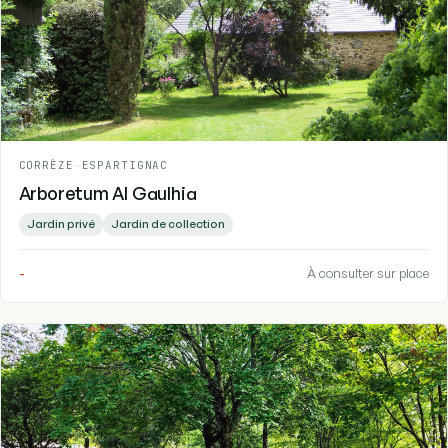
CORRÈZE
-
ESPARTIGNAC
Arboretum Al Gaulhia
Jardin privé
Jardin de collection
-
À consulter sur place