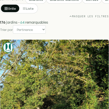
Grille
Liste
MASQUER LES FILTRES
176
jardins -
64
remarquables
Trier par