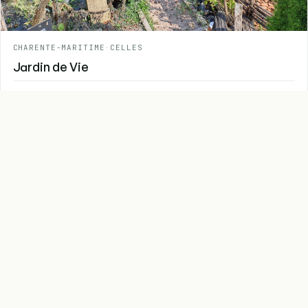
CHARENTE-MARITIME
-
CELLES
Jardin de Vie
-
À consulter sur place
1
2
…
8
.
Jardins
fr
Le guide indépendant des jardins de France
ouverts au public. Données ouvertes du
ministère de la Culture (Etalab 2.0),
enrichies par notre équipe et nos
contributeurs.
EXPLORER
MAISON