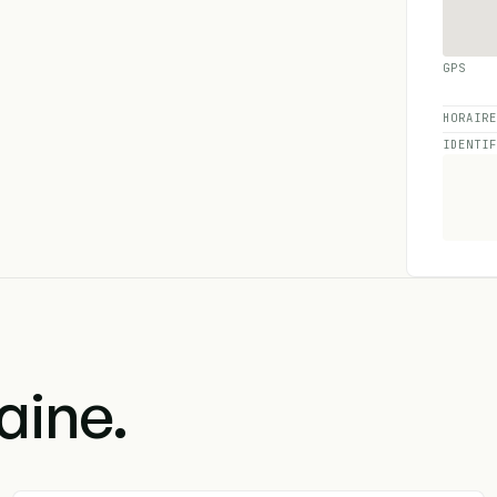
GPS
HORAIR
IDENTI
aine.