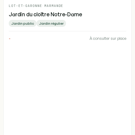
LOT-ET-GARONNE
-
MARMANDE
Jardin du cloître Notre-Dame
Jardin public
Jardin régulier
-
À consulter sur place