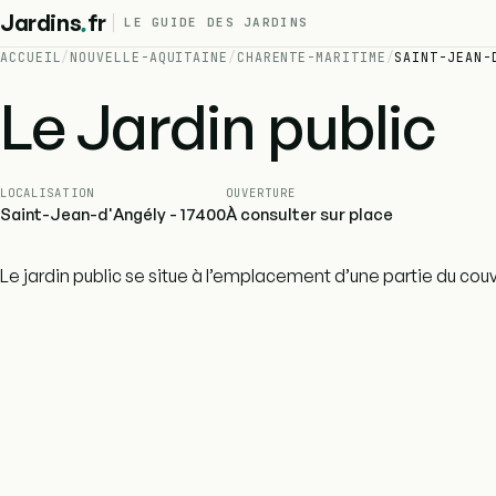
.
Jardins
fr
LE GUIDE DES JARDINS
ACCUEIL
/
NOUVELLE-AQUITAINE
/
CHARENTE-MARITIME
/
SAINT-JEAN-
Le Jardin public
LOCALISATION
OUVERTURE
Saint-Jean-d'Angély - 17400
À consulter sur place
Le jardin public se situe à l’emplacement d’une partie du co