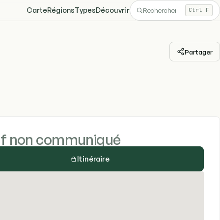
Carte
Régions
Types
Découvrir
Ctrl F
Partager
if non communiqué
Itinéraire