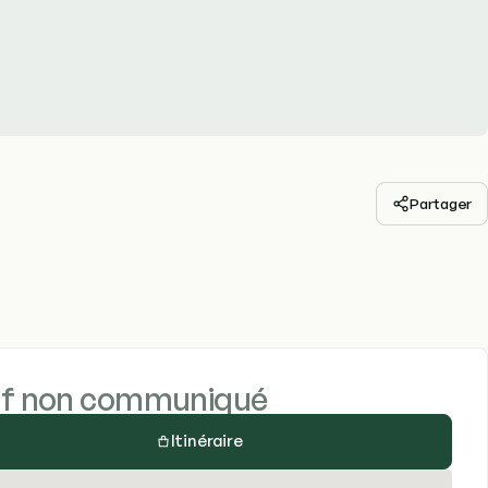
Partager
if non communiqué
Itinéraire