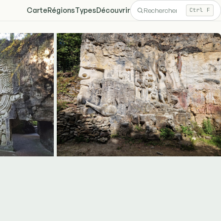
Carte
Régions
Types
Découvrir
Ctrl F