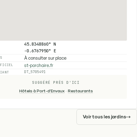
45.8348860° N
-0.6767950° E
À consulter sur place
ES
st-porchaire.fr
FFICIEL
DT_5705491
FIANT
SUGGÉRÉ PRÈS D'ICI
Hôtels à Port-d'Envaux
-
Restaurants
Voir tous les jardins