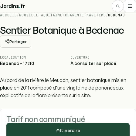
.
Jardins
fr
ACCUEIL
/
NOUVELLE-AQUITAINE
/
CHARENTE-MARITIME
/
BEDENAC
Sentier Botanique à Bedenac
Partager
LOCALISATION
OUVERTURE
Bedenac - 17210
À consulter sur place
Au bord de la rivière le Meudon, sentier botanique mis en
place en 2011 composé d'une vingtaine de panonceaux
explicatifs de la flore présente sur le site.
Tarif non communiqué
Itinéraire