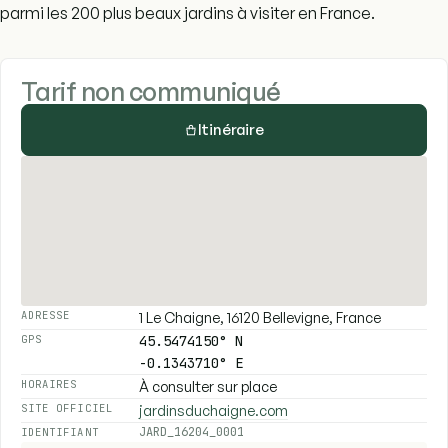
parmi les 200 plus beaux jardins à visiter en France.
Tarif non communiqué
Itinéraire
1 Le Chaigne, 16120 Bellevigne, France
ADRESSE
45.5474150° N
GPS
-0.1343710° E
À consulter sur place
HORAIRES
jardinsduchaigne.com
SITE OFFICIEL
JARD_16204_0001
IDENTIFIANT