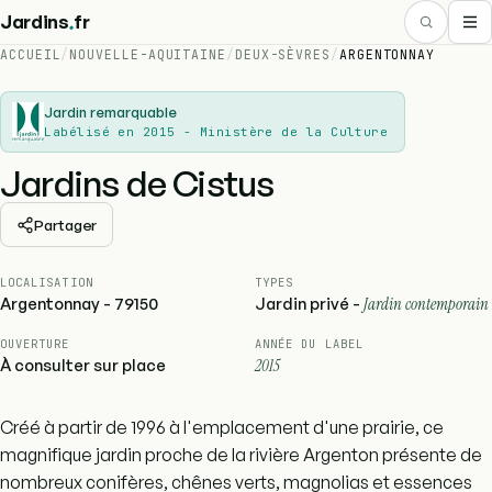
.
Jardins
fr
ACCUEIL
/
NOUVELLE-AQUITAINE
/
DEUX-SÈVRES
/
ARGENTONNAY
Jardin remarquable
Labélisé en 2015 - Ministère de la Culture
Jardins de Cistus
Partager
LOCALISATION
TYPES
Argentonnay - 79150
Jardin privé -
Jardin contemporain
OUVERTURE
ANNÉE DU LABEL
À consulter sur place
2015
Créé à partir de 1996 à l'emplacement d'une prairie, ce
magnifique jardin proche de la rivière Argenton présente de
nombreux conifères, chênes verts, magnolias et essences