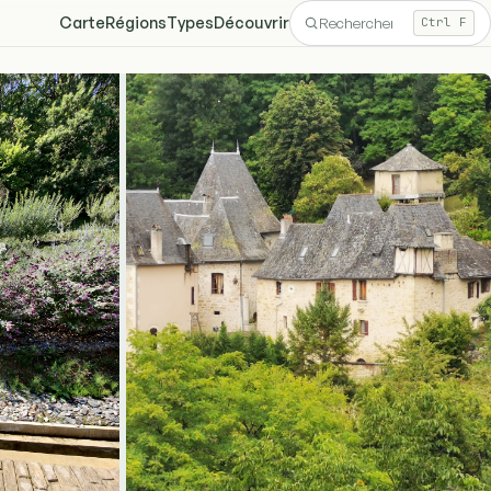
Carte
Régions
Types
Découvrir
Ctrl F