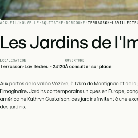
ACCUEIL
/
NOUVELLE-AQUITAINE
/
DORDOGNE
/
TERRASSON-LAVILLEDIE
Les Jardins de l'I
LOCALISATION
OUVERTURE
Terrasson-Lavilledieu - 24120
À consulter sur place
Aux portes de la vallée Vézère, à 17km de Montignac et de la
l'Imaginaire. Jardins contemporains uniques en Europe, conç
américaine Kathryn Gustafson, ces jardins invitent à une exce
des jardins.