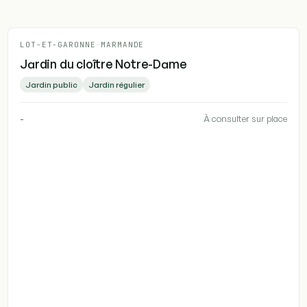
LOT-ET-GARONNE
-
MARMANDE
Jardin du cloître Notre-Dame
Jardin public
Jardin régulier
-
À consulter sur place