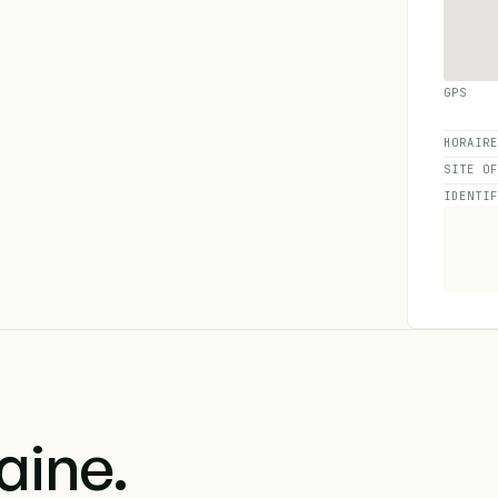
GPS
HORAIR
SITE O
IDENTI
aine.