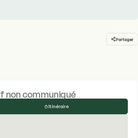
Partager
if non communiqué
Itinéraire