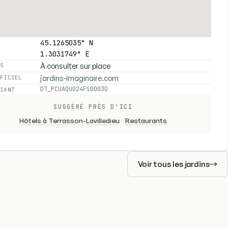
45.1265035° N
1.3031749° E
À consulter sur place
ES
jardins-imaginaire.com
FFICIEL
DT_PCUAQU024FS0003D
FIANT
SUGGÉRÉ PRÈS D'ICI
Hôtels à Terrasson-Lavilledieu
-
Restaurants
Voir tous les jardins