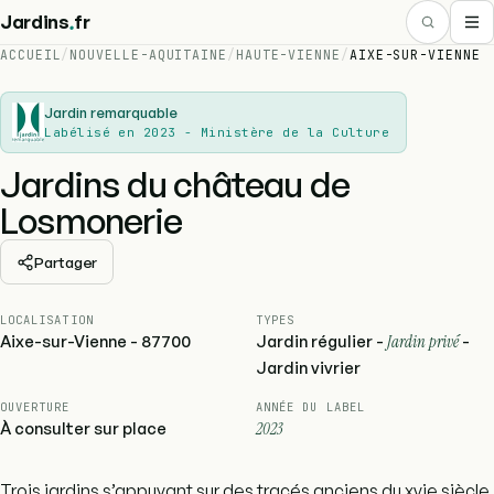
.
Jardins
fr
ACCUEIL
/
NOUVELLE-AQUITAINE
/
HAUTE-VIENNE
/
AIXE-SUR-VIENNE
Jardin remarquable
Labélisé en 2023 - Ministère de la Culture
Jardins du château de
Losmonerie
Partager
LOCALISATION
TYPES
Aixe-sur-Vienne - 87700
Jardin régulier -
Jardin privé
-
Jardin vivrier
OUVERTURE
ANNÉE DU LABEL
À consulter sur place
2023
Trois jardins s’appuyant sur des tracés anciens du xvie siècle