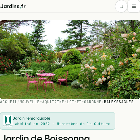
.
Jardins
fr
ACCUEIL
/
NOUVELLE-AQUITAINE
/
LOT-ET-GARONNE
/
BALEYSSAGUES
Jardin remarquable
Labélisé en 2009 - Ministère de la Culture
Jardin de Boissonna