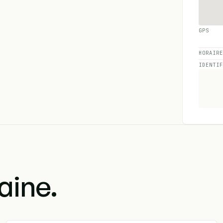
GPS
HORAIR
IDENTI
aine.