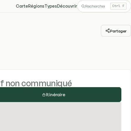
Carte
Régions
Types
Découvrir
Ctrl F
Partager
if non communiqué
Itinéraire