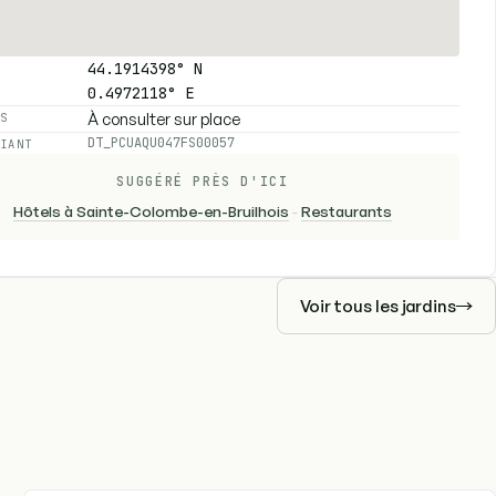
44.1914398° N
0.4972118° E
À consulter sur place
ES
DT_PCUAQU047FS00057
FIANT
SUGGÉRÉ PRÈS D'ICI
Hôtels à Sainte-Colombe-en-Bruilhois
-
Restaurants
Voir tous les jardins