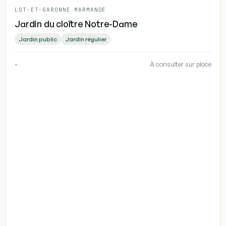
LOT-ET-GARONNE
-
MARMANDE
Jardin du cloître Notre-Dame
Jardin public
Jardin régulier
-
À consulter sur place