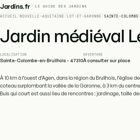
.
Jardins
fr
LE GUIDE DES JARDINS
ACCUEIL
/
NOUVELLE-AQUITAINE
/
LOT-ET-GARONNE
/
SAINTE-COLOMBE
Jardin médiéval Le
LOCALISATION
OUVERTURE
Sainte-Colombe-en-Bruilhois - 47310
À consulter sur place
À 10 km à l’ouest d’Agen, dans la région du Bruilhois, l’églis
coteau surplombant la vallée de la Garonne, à 3 km du centr
Buis qui court est aussi lieu de rencontres : jardinage, taille des