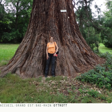
ACCUEIL
/
GRAND EST
/
BAS-RHIN
/
OTTROTT