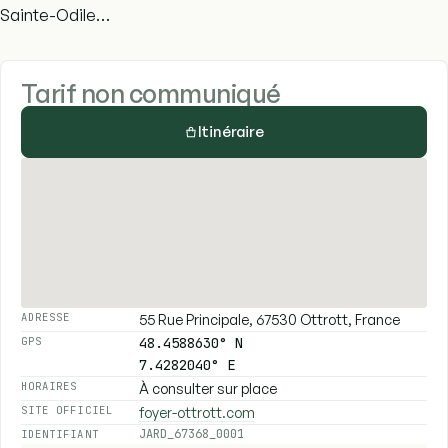
Sainte-Odile…
Tarif non communiqué
Itinéraire
55 Rue Principale, 67530 Ottrott, France
ADRESSE
48.4588630° N
GPS
7.4282040° E
À consulter sur place
HORAIRES
foyer-ottrott.com
SITE OFFICIEL
JARD_67368_0001
IDENTIFIANT