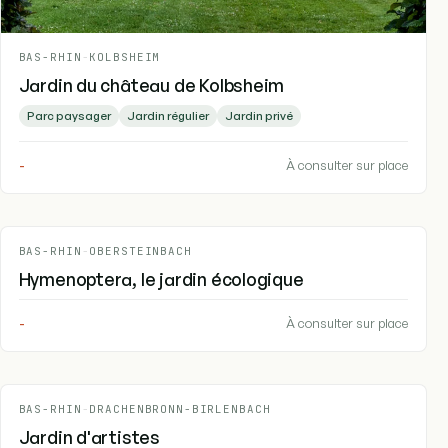
BAS-RHIN
-
KOLBSHEIM
Jardin du château de Kolbsheim
Parc paysager
Jardin régulier
Jardin privé
-
À consulter sur place
BAS-RHIN
-
OBERSTEINBACH
Hymenoptera, le jardin écologique
-
À consulter sur place
BAS-RHIN
-
DRACHENBRONN-BIRLENBACH
Jardin d'artistes