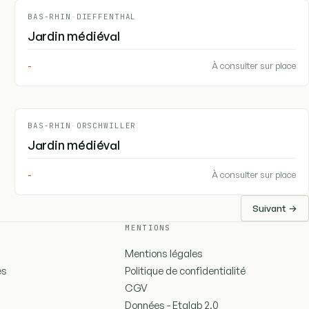
BAS-RHIN
-
DIEFFENTHAL
Jardin médiéval
-
À consulter sur place
BAS-RHIN
-
ORSCHWILLER
Jardin médiéval
-
À consulter sur place
Suivant →
MENTIONS
Mentions légales
es
Politique de confidentialité
CGV
Données - Etalab 2.0