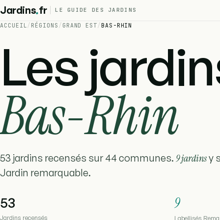
.
Jardins
fr
LE GUIDE DES JARDINS
ACCUEIL
/
RÉGIONS
/
GRAND EST
/
BAS-RHIN
Les jardin
Bas-Rhin
53 jardins recensés sur 44 communes.
9 jardins
y s
Jardin remarquable.
53
9
Jardins recensés
Labellisés Rema