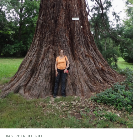
BAS-RHIN
-
OTTROTT