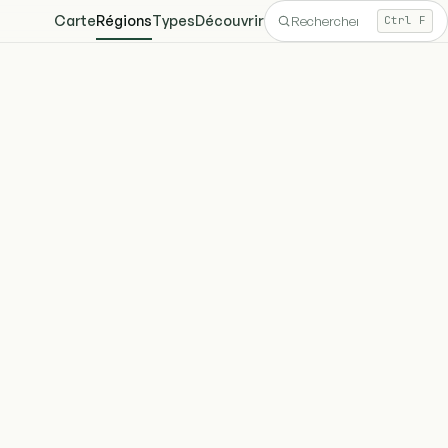
Carte
Régions
Types
Découvrir
Ctrl F