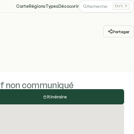
Carte
Régions
Types
Découvrir
Ctrl F
Partager
if non communiqué
Itinéraire