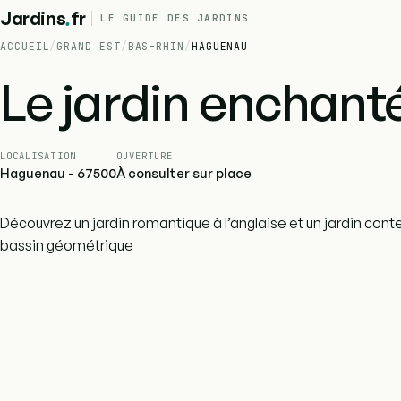
.
Jardins
fr
LE GUIDE DES JARDINS
ACCUEIL
/
GRAND EST
/
BAS-RHIN
/
HAGUENAU
Le jardin enchant
LOCALISATION
OUVERTURE
Haguenau - 67500
À consulter sur place
Découvrez un jardin romantique à l’anglaise et un jardin cont
bassin géométrique