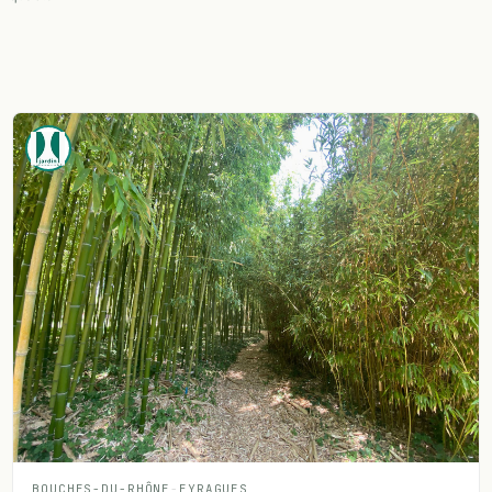
BOUCHES-DU-RHÔNE
-
EYRAGUES