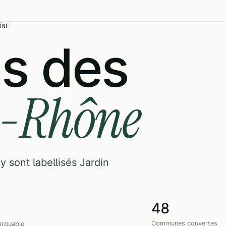
ÔNE
ns des
u-Rhône
y sont labellisés Jardin
48
Communes couvertes
arquable