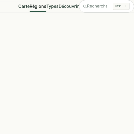
Carte
Régions
Types
Découvrir
Ctrl F