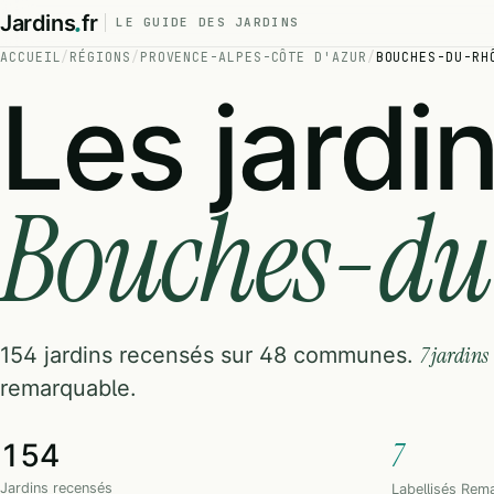
.
Jardins
fr
LE GUIDE DES JARDINS
ACCUEIL
/
RÉGIONS
/
PROVENCE-ALPES-CÔTE D'AZUR
/
BOUCHES-DU-RH
Les jardi
Bouches-d
7 jardins
154 jardins recensés sur 48 communes.
remarquable.
7
154
Jardins recensés
Labellisés Rem